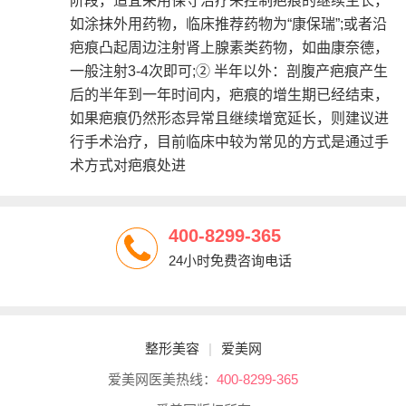
阶段，适宜采用保守治疗来控制疤痕的继续生长，
如涂抹外用药物，临床推荐药物为“康保瑞”;或者沿
疤痕凸起周边注射肾上腺素类药物，如曲康奈德，
一般注射3-4次即可;② 半年以外：剖腹产疤痕产生
后的半年到一年时间内，疤痕的增生期已经结束，
如果疤痕仍然形态异常且继续增宽延长，则建议进
行手术治疗，目前临床中较为常见的方式是通过手
术方式对疤痕处进
400-8299-365
24小时免费咨询电话
整形美容
|
爱美网
爱美网医美热线：
400-8299-365