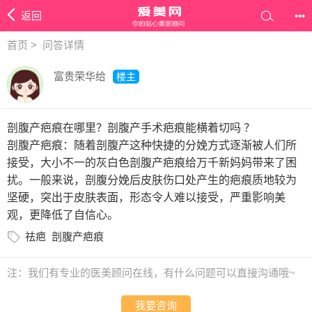
返回
•••
首页
>
问答详情
富贵荣华给
楼主
剖腹产疤痕在哪里？剖腹产手术疤痕能横着切吗 ？
剖腹产疤痕：随着剖腹产这种快捷的分娩方式逐渐被人们所
接受，大小不一的灰白色剖腹产疤痕给万千新妈妈带来了困
扰。一般来说，剖腹分娩后皮肤伤口处产生的疤痕质地较为
坚硬，突出于皮肤表面，形态令人难以接受，严重影响美
观，更降低了自信心。
祛疤
剖腹产疤痕
注：我们有专业的医美顾问在线，有什么问题可以直接沟通哦~
我要咨询