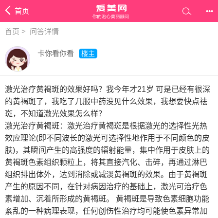
首页
•••
首页
>
问答详情
卡你看你看
楼主
激光治疗黄褐斑的效果好吗？我今年才21岁 可是已经有很深
的黄褐斑了，我吃了几服中药没见什么效果，我想要快点祛
斑，不知道激光效果怎么样？
激光治疗黄褐斑：激光治疗黄褐斑是根据激光的选择性光热
效应理论(即不同波长的激光可选择性地作用于不同颜色的皮
肤)，其瞬间产生的高强度的辐射能量，集中作用于皮肤上的
黄褐斑色素组织颗粒上，将其直接汽化、击碎，再通过淋巴
组织排出体外，达到消除或减淡黄褐斑的效果。由于黄褐斑
产生的原因不同，在针对病因治疗的基础上，激光可治疗色
素增加、沉着所形成的黄褐斑。 黄褐斑是导致色素细胞功能
紊乱的一种病理表现，任何创伤性治疗均可能使色素异常加