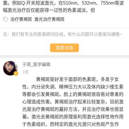
重。例如Q-开关短波激光，在510nm、532nm、755nm等波
幅激光治疗后仅能获得一过性的色素减淡，但
治疗黄褐斑
激光治疗黄褐斑
注：我们有专业的医美顾问在线，有什么问题可以直接沟通哦~
我要咨询
于琪_医学编辑
1楼
黄褐斑是好发于面部的色素斑，多发于女
性，内分泌失调、精神压力大以及体内缺少维生素
等都会引发黄褐斑。脸上的黄褐斑很容易对患者的
心理造成伤害。黄褐斑治疗起来比较复杂，目前激
光是治疗黄褐斑的蕞好方法，并且治疗效果也很显
著。激光去黄褐斑的原理是利用激光选择性地作用
于色素组织，而特定的激光光源只对色斑产生作