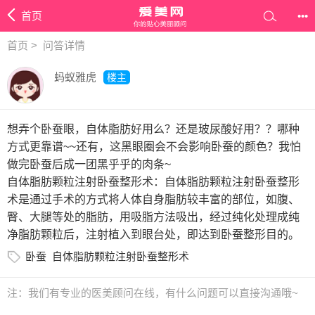
首页
•••
首页
>
问答详情
蚂蚁雅虎
楼主
想弄个卧蚕眼，自体脂肪好用么？还是玻尿酸好用？？哪种
方式更靠谱~~还有，这黑眼圈会不会影响卧蚕的颜色？我怕
做完卧蚕后成一团黑乎乎的肉条~
自体脂肪颗粒注射卧蚕整形术：自体脂肪颗粒注射卧蚕整形
术是通过手术的方式将人体自身脂肪较丰富的部位，如腹、
臀、大腿等处的脂肪，用吸脂方法吸出，经过纯化处理成纯
净脂肪颗粒后，注射植入到眼台处，即达到卧蚕整形目的。
卧蚕
自体脂肪颗粒注射卧蚕整形术
注：我们有专业的医美顾问在线，有什么问题可以直接沟通哦~