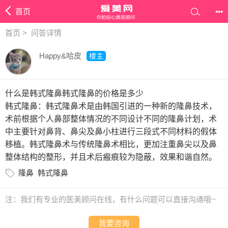
首页
•••
首页
>
问答详情
Happy&哈皮
楼主
什么是韩式隆鼻韩式隆鼻的价格是多少
韩式隆鼻：韩式隆鼻术是由韩国引进的一种新的隆鼻技术，
术前根据个人鼻部整体情况的不同设计不同的隆鼻计划，术
中主要针对鼻背、鼻尖及鼻小柱进行三段式不同材料的假体
移植。韩式隆鼻术与传统隆鼻术相比，更加注重鼻尖以及鼻
整体结构的整形，并且术后瘢痕较为隐蔽，效果和谐自然。
隆鼻
韩式隆鼻
注：我们有专业的医美顾问在线，有什么问题可以直接沟通哦~
我要咨询