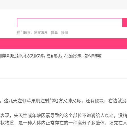
热门搜索：
割双眼皮
隆鼻
隆胸
左侧苹果肌注射的地方又肿又疼，还有硬块，右边就没事，怎么回事啊
了，这几天左侧苹果肌注射的地方又肿又疼，还有硬块，右边就没
的表现，先天性或年龄因素导致的这个部位不饱满给人衰老，没
胶状物质，是一种人体内正常存在的一种高分子多醣体，填充在