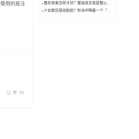
。使用的是注
整形效果怎样才好？整容其实就是整心，倾听一位优秀整形医生的心声！
少女颜还是硅胶脸？你当中隔着一个「苹果肌」
赞（0）