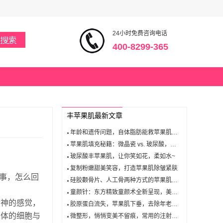
24小时免费咨询电话
400-8299-365
丰苹果肌最新文章
年龄和遗传问题，自体脂肪能救苹果肌吗？
苹果肌填充秘籍：微晶瓷 vs. 玻尿酸，发现最佳性价比的选择！
玻尿酸丰苹果肌，让你笑如花，柔如水~
复制粉嫩甜美笑容，打造苹果肌除皱紧肤
事，怎么回
硅胶颧骨片、人工骨两种方式的苹果肌雕塑手术解析
童颜针：东方精致童颜术全新呈现，美丽加倍！
精神的感觉，
胶原蛋白流失，苹果肌下垂，去除年老的证明！丰苹果肌到来！
人体的细胞与
微整形，悄悄变美不留痕，常用的注射用微整形材料有哪些？