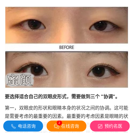
要选择适合自己的双眼皮形式，需要做到三个 "协调"。
第一，双眼皮的形状和眼睛本身的状况之间的协调。这可能
是需要考虑的最重要的因素。最重要的考虑因素是眼睛的状
2
况，比如是内双还是纯单眼皮，是肿眼泡还是上眼皮凹陷，
电话咨询
在线咨询
预约名医
眼睑的宽度，眼球的大小和突出程度，提上睑肌的力量，眼