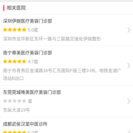
相关医院
深圳伊婉医疗美容门诊部
5.0星
深圳市龙华新区东环一路与三联路交接处伊婉整形
南宁尊美医疗美容门诊部
4.7星
南宁市青秀区金浦路16号汇东国际F座三楼3-08，地铁金湖广
场站B出口
东莞莞城唯美医疗美容门诊部
星
东纵大道19号
成都武侯汉棠中医诊所
5.0星