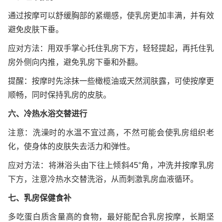
通过按摩可以舒缓胸部的紧绷感，使乳房更加丰满，并有效
避免皮肤下垂。
应对方法：用双手掌心托住乳房下方，轻轻提起，再托住乳
房外侧向内推，避免乳房下垂和外翻。
提醒：按摩时先涂抹一些橄榄油或天然润肤露，可使按摩更
顺畅，同时保持乳房的皮肤。
六、冷热水浴交替进行
注意：洗澡时的水温不宜过高，不然可能会使乳房组织老
化，使身体的皮肤失去活力和弹性。
应对方法：将淋浴头由下往上倾斜45°角，冲洗并按摩乳房
下方，注意冷热水交替洗浴，从而刺激乳房血液循环。
七、乳房保健食补
多吃蛋白质含量高的食物，最好能配合乳房按摩，长期坚