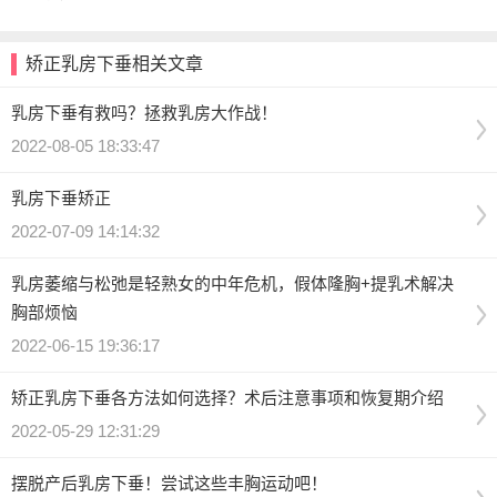
矫正乳房下垂相关文章
乳房下垂有救吗？拯救乳房大作战！
2022-08-05 18:33:47
乳房下垂矫正
2022-07-09 14:14:32
乳房萎缩与松弛是轻熟女的中年危机，假体隆胸+提乳术解决
胸部烦恼
2022-06-15 19:36:17
矫正乳房下垂各方法如何选择？术后注意事项和恢复期介绍
2022-05-29 12:31:29
摆脱产后乳房下垂！尝试这些丰胸运动吧！