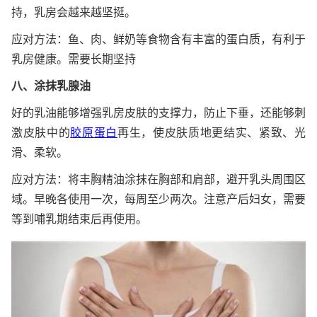
持，乳房会越来越坚挺。
应对方法：鱼、肉、鲜奶等食物含有丰富的蛋白质，有利于
乳房健康。需要长期坚持
八、涂抹乳腺油
好的乳油能够增强乳房皮肤的支撑力，防止下垂，还能够刺
激皮肤中的
胶原蛋白
再生，使皮肤质地更结实、紧致、光
滑、柔软。
应对方法：将丰胸精油涂抹在胸部和肩部，避开乳头周围区
域。早晚各使用一次，每周至少两次。注意产后妇女，需要
等到哺乳期结束后再使用。