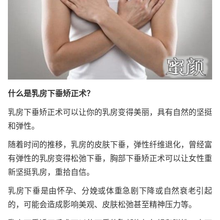
什么是乳房下垂矫正术？
乳房下垂矫正术可以让你的乳房变得美丽，具有自然的坚挺
和弹性。
随着时间的推移，乳房的皮肤下垂，弹性纤维退化，曾经富
有弹性的乳房变得松弛下垂，胸部下垂矫正术可以让女性重
新坚挺乳房，重拾自信。
乳房下垂是由怀孕、分娩或体重急剧下降或自然衰老引起
的，可能会造成影响美观、皮肤松弛甚至精神压力等。