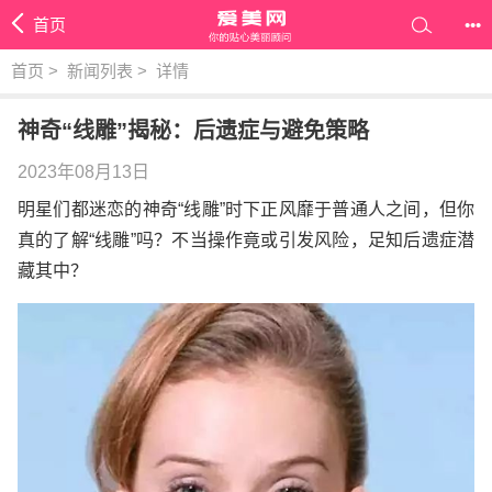
首页
•••
首页
>
新闻列表
>
详情
神奇“线雕”揭秘：后遗症与避免策略
2023年08月13日
明星们都迷恋的神奇“线雕”时下正风靡于普通人之间，但你
真的了解“线雕”吗？不当操作竟或引发风险，足知后遗症潜
藏其中？