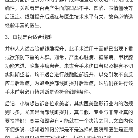
确性，关系着是否会产生面部凹凸不平、凹陷、表情僵硬等
后遗症。线雕提升后遗症与医生技术水平有关，故务必慎选
经验丰富的医生。
3、审视是否适合线雕
并非人人适合脸部线雕提升，此手术适用于面部已出现下垂
或欲预防下垂的人群。通常，严重心脏病、糖尿病、甲状腺
功能亢进、晚期肿瘤患者、未愈合手术伤口者以及抱有不切
实际期望者，均不适合进行线雕脸部提升，以免引发不良反
应与后遗症。为避免脸部线雕提升后遗症，妹纸们在进行该
手术前务必审慎判断是否符合线雕条件。
后记，小编想告诉各位求美者，其实医美整形行业内的潜规
则很多，尤其是面部线雕提升，真与假、专业与非专业真的
要抉择好！变美和毁容有可能就在一个决策之间…文章内也
不便多说…想知道如何分辨是不是选择的医院和医生是正规