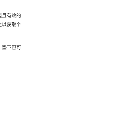
捷且有效的
生以获取个
？垫下巴可