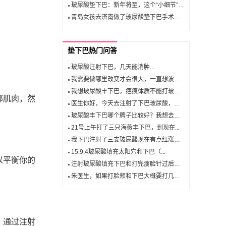
玻尿酸垫下巴：新年将至，这个“小细节”为您增添大魅力！
青岛女孩去济南做了玻尿酸垫下巴手术，讲讲其中的利弊仅供参考
垫下巴热门问答
玻尿酸注射下巴，几天能消肿...
我需要做哪里改变才会很大，一直想波尿...
我想玻尿酸丰下巴，疤痕体质不能打玻尿...
部肌肉，然
医生你好，今天去注射了下巴玻尿酸，感...
玻尿酸丰下巴哪个牌子比较好？我想去垫...
21号上午打了三只海薇丰下巴，到现在...
我下巴注射了三支玻尿酸现在有点红涨怎...
15.9.4玻尿酸填充太阳穴和下巴（...
以平衡你的
注射玻尿酸填充下巴和打完瘦脸针过后才...
朱医生，如果打脸颊和下巴大概要打几支...
。通过注射