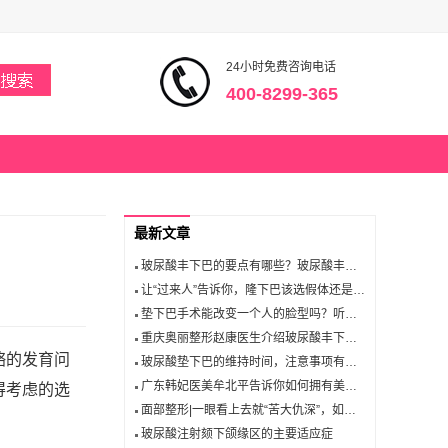
24小时免费咨询电话
400-8299-365
最新文章
玻尿酸丰下巴的要点有哪些？玻尿酸丰下巴能维持多久时间？
让“过来人”告诉你，隆下巴该选假体还是玻尿酸注射？
垫下巴手术能改变一个人的脸型吗？听听医生怎么说
重庆奥丽整形赵康医生介绍玻尿酸丰下巴会产生依赖吗？
骼的发育问
玻尿酸垫下巴的维持时间，注意事项有啥？听听自贡西婵医学美容颜磊医生怎么说
广东韩妃医美牟北平告诉你如何拥有美丽迷人的下巴！
得考虑的选
面部整形|一眼看上去就“苦大仇深”，如何成功改善？
玻尿酸注射颏下颌缘区的主要适应症