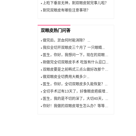
上睑下垂显无神，割双眼皮就完事儿啦？
割完双眼皮有哪些注意事项？
双眼皮热门问答
做完后，淤血何时能消除？ ...
我拉全切开双眼皮三个月了 一只眼睛...
医生，你好，我想问一下，现在的双眼皮...
刚做完全切双眼皮手术 吃饭有什么忌口...
双眼皮要是之前韩式三点么做好改那个切...
做双眼皮全切费用大概多少...
医生，你好，全切双眼皮多久能恢复？...
全切手术过有13天了，好像眼皮疤痕增...
医生，我的是不切的深了，大切40天，...
你好！我做的双眼皮增生怎么办？等等下...