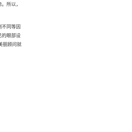
虑。所以，
例不同等因
己的眼部设
美丽顾问就