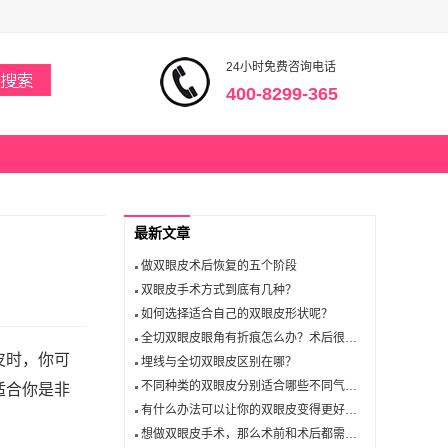
24小时免费咨询电话
400-8299-365
最新文章
做双眼皮术后恢复的五个阶段
双眼皮手术方式到底有几种？
如何选择适合自己的双眼皮形状呢？
全切双眼皮眼角有折痕怎么办？术后很痒什么原因？
皮时，你可
埋线与全切双眼皮区别在哪？
不同种类的双眼皮分别适合哪些不同气质的你？
适合你是非
有什么办法可以让你的双眼皮变得更好？双眼皮的那些手法讲解！
想做双眼皮手术，那么术前和术后都需要有哪些要注意的？