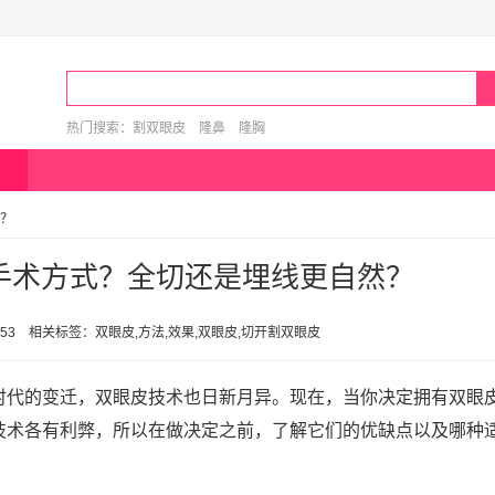
热门搜索：
割双眼皮
隆鼻
隆胸
？
手术方式？全切还是埋线更自然？
 15:53 相关标签：双眼皮,方法,效果,双眼皮,切开割双眼皮
时代的变迁，双眼皮技术也日新月异。现在，当你决定拥有双眼
技术各有利弊，所以在做决定之前，了解它们的优缺点以及哪种