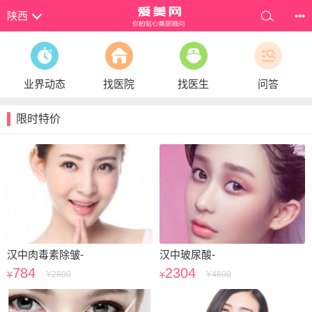
陕西
•••
业界动态
找医院
找医生
问答
限时特价
汉中肉毒素除皱-
汉中玻尿酸-
784
2304
Y
2800
Y
4800
Y
Y