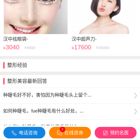
汉中祛眼袋-
汉中超声刀-
3040
17600
Y
4800
Y
25000
Y
Y
整形经验
整形美容最新回答
种睫毛好不好，害怕因为种睫毛头上留个...
如何种睫毛，fue种睫毛有什么好处，...
什么是fut种眉毛，种完的眉毛是长久...
2
电话咨询
在线咨询
预约名医