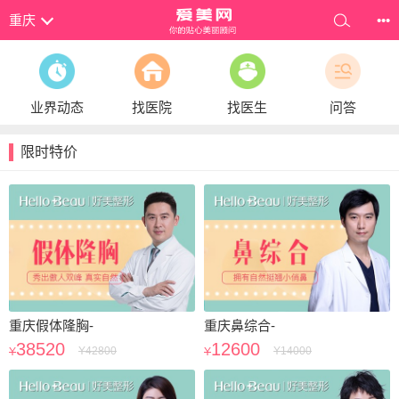
重庆
•••
业界动态
找医院
找医生
问答
限时特价
重庆假体隆胸-
重庆鼻综合-
38520
12600
Y
42800
Y
14000
Y
Y