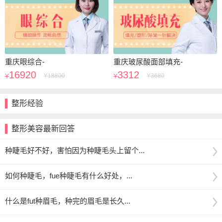
重庆眼综合-
重庆玻尿酸面部填充-
16920
3312
Y
18800
Y
3680
Y
Y
整形经验
整形美容最新回答
种睫毛好不好，害怕因为种睫毛头上留个...
如何种睫毛，fue种睫毛有什么好处，...
什么是fut种眉毛，种完的眉毛是长久...