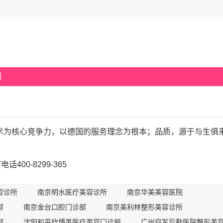
们
术为核心竞争力，以德国的服务理念为根本；品质，源于与生俱
400-8299-365
腔诊所
南京明水医疗美容诊所
南京华美美容医院
部
南京金台口腔门诊部
南京美利林整形美容诊所
部
沈阳和平欣博美医疗美容门诊部
广州空军后勤医院整形美