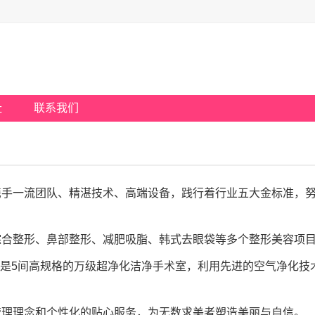
址
联系我们
携手一流团队、精湛技术、高端设备，践行着行业五大金标准，
综合整形、鼻部整形、减肥吸脂、韩式去眼袋等多个整形美容项
尤其是5间高规格的万级超净化洁净手术室，利用先进的空气净化技
管理理念和个性化的贴心服务，为无数求美者塑造美丽与自信。