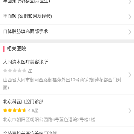
丰面颊 (价格/医院/医生)
丰面颊 (案例和网友经验)
自体脂肪填充面部手术
相关医院
大同清木医疗美容诊所
星
山西省大同市御河西路御福苑外围10号商铺(御馨花都西门对
面)
北京科瓦口腔门诊部
4.6星
北京市朝阳区朝阳公园路6号蓝色港湾2号楼1楼
金陵嘉怡美医疗美容门诊部