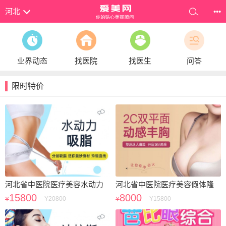
河北
•••
业界动态
找医院
找医生
问答
限时特价
河北省中医院医疗美容水动力
河北省中医院医疗美容假体隆
吸脂-
胸-
15800
8000
Y
20800
Y
15800
Y
Y